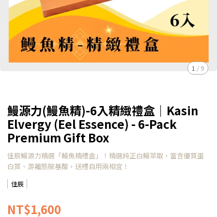
1
/
9
鰻源力(鰻魚精)-6入精緻禮盒｜Kasin
Elvergy (Eel Essence) - 6-Pack
Premium Gift Box
佳辰鰻源力精選「鰻魚精禮盒」！精選純正白鰻萃取，富含優質蛋
白質、游離態胺基酸，送禮自用兩相宜！
佳辰
NT$1,600