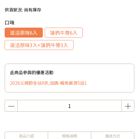
供貨狀況:
尚有庫存
口味
滋活原味6入
藻鈣牛蒡6入
滋活原味3入+藻鈣牛蒡3入
此商品參與的優惠活動
2026父親節全站9折,加碼-鰻魚飯買5送1
商品介紹
規格說明
運送方式